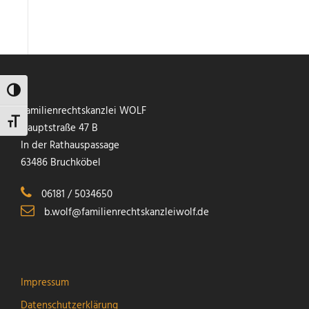
Umschalten auf hohe Kontraste
Familienrechtskanzlei WOLF
Schrift vergrößern
Hauptstraße 47 B
In der Rathauspassage
63486 Bruchköbel
06181 / 5034650
b.wolf@familienrechtskanzleiwolf.de
Impressum
Datenschutzerklärung